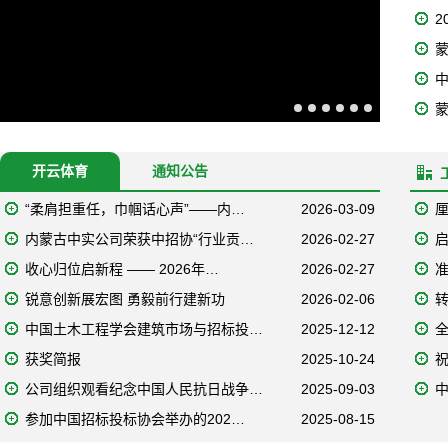
2
蒙
开云体育
通知公告
“柔肩担重任，巾帼话心声”——内…
2026-03-09
内蒙古中实公司荣获中招协“行业贡…
2026-02-27
收心归位启新程 —— 2026年…
2026-02-27
锐意创新展宏图 勇毅前行建新功
2026-02-06
中国土木工程学会建筑市场与招标投…
2025-12-12
获奖简报
2025-10-24
公司组织观看纪念中国人民抗日战争…
2025-09-03
参加中国招标投标协会举办的202…
2025-08-15