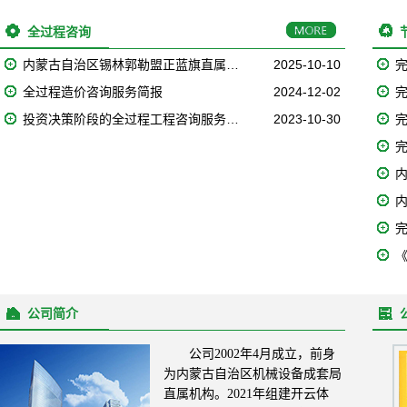
全过程咨询
内蒙古自治区锡林郭勒盟正蓝旗直属…
2025-10-10
全过程造价咨询服务简报
2024-12-02
投资决策阶段的全过程工程咨询服务…
2023-10-30
内
公司简介
公司2002年4月成立，前身
为内蒙古自治区机械设备成套局
直属机构。2021年组建开云体