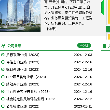
育-开云(中国) ，下辖三家子公
司。开云体育-开云(中国) 是自
治区集成式、综合性咨询服务机
构，业务涵盖投资咨询、工程咨
询、招标采购、工程造价…
[详细]
公司业绩
招标采购业绩（2023）
2024-12-03
评估咨询业绩（2023）
2024-12-16
规划咨询业绩（2023）
2024-12-16
PPP项目咨询业绩（2023）
2024-12-16
绩效评价业绩（2023）
2024-12-16
可行性研究报告业绩（2023）
2024-12-16
社会稳定性风险评估业绩（2023…
2024-12-12
节能验收业绩（2022）
2023-01-11