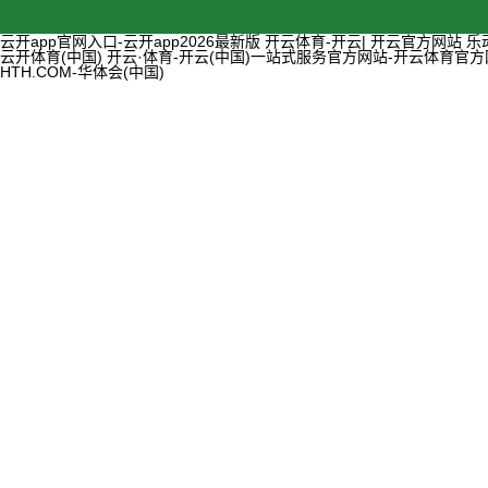
云开app官网入口-云开app2026最新版
开云体育-开云| 开云官方网站
乐
云开体育(中国)
开云·体育-开云(中国)一站式服务官方网站-开云体育官方
HTH.COM-华体会(中国)