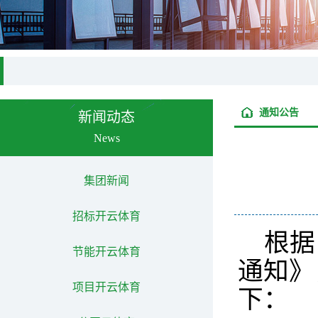
通知公告
新闻动态
News
集团新闻
招标开云体育
根据
节能开云体育
通知》
项目开云体育
下：