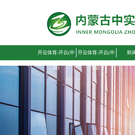
开云体育
开云体育-开云(中
开云体育-开云(中
新
国)
国)