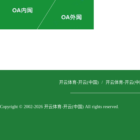
开云体育-开云(中国)
/
开云体育-开云(
Copyright © 2002-2026 开云体育-开云(中国) All rights reserved.