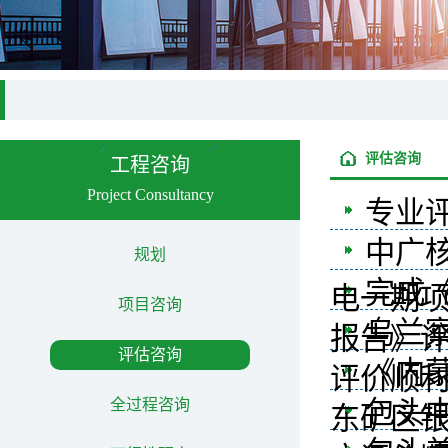
评估咨询
工程咨询
Project Consultancy
专业
中广
规划
完成
电一期
项目咨询
乌兰
报告》
评估咨询
《内
评价顺
全过程咨询
包头
东矿区银