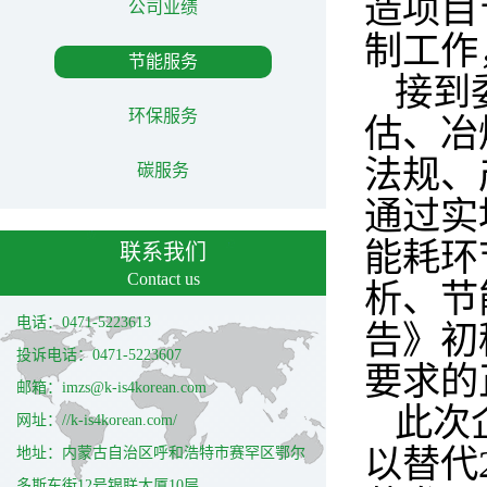
造项目
公司业绩
制工作
节能服务
接到
环保服务
估、冶
法规、
碳服务
通过实
能耗环
联系我们
Contact us
析、节
电话：0471-5223613
告》初
投诉电话：0471-5223607
要求的
邮箱：imzs@k-is4korean.com
此次
网址：//k-is4korean.com/
以替代
地址：内蒙古自治区呼和浩特市赛罕区鄂尔
多斯东街12号银联大厦10层