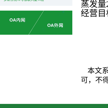
蒸发量
经营目
本文
可，不