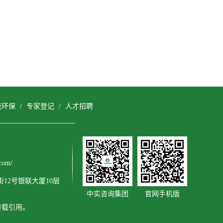
能环保
/
专家登记
/
人才招聘
com/
12号银联大厦10层
中实咨询集团
官网手机版
转载引用。