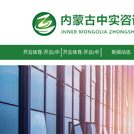
开云体育
开云体育-开云(中
开云体育-开云(中
新闻动态
国)
国)