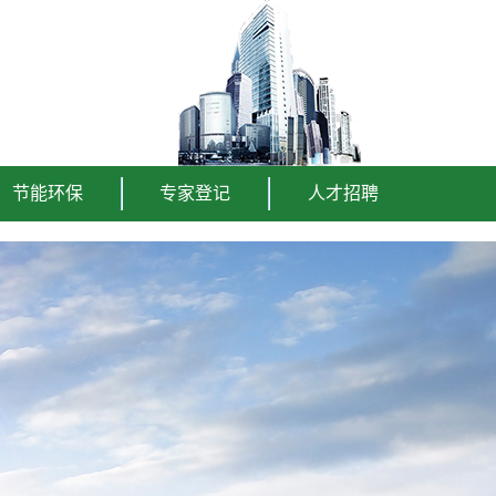
节能环保
专家登记
人才招聘