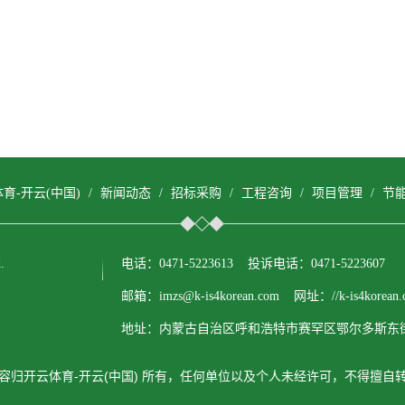
育-开云(中国)
/
新闻动态
/
招标采购
/
工程咨询
/
项目管理
/
节
.
电话：0471-5223613 投诉电话：0471-5223607
邮箱：imzs@k-is4korean.com 网址：//k-is4korean.
地址：内蒙古自治区呼和浩特市赛罕区鄂尔多斯东街
容归开云体育-开云(中国) 所有，任何单位以及个人未经许可，不得擅自