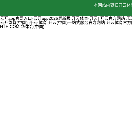
本网站内容归开云体
云开app官网入口-云开app2026最新版
开云体育-开云| 开云官方网站
乐
云开体育(中国)
开云·体育-开云(中国)一站式服务官方网站-开云体育官方
HTH.COM-华体会(中国)