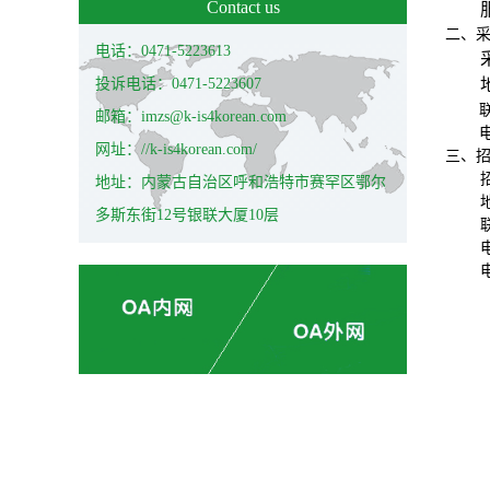
Contact us
二、
电话：0471-5223613
投诉电话：0471-5223607
邮箱：imzs@k-is4korean.com
电
网址：//k-is4korean.com/
三、
地址：内蒙古自治区呼和浩特市赛罕区鄂尔
多斯东街12号银联大厦10层
电