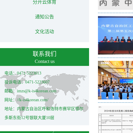
分开云体育
通知公告
文化活动
联系我们
Contact us
电话：0471-5223613
投诉电话：0471-5223607
邮箱：imzs@k-is4korean.com
网址：//k-is4korean.com/
地址：内蒙古自治区呼和浩特市赛罕区鄂尔
多斯东街12号银联大厦10层