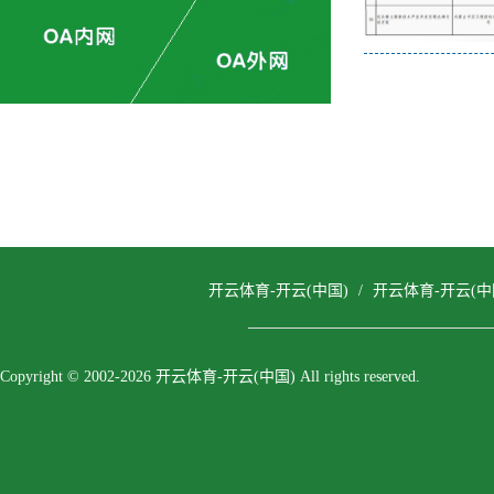
开云体育-开云(中国)
/
开云体育-开云(
Copyright © 2002-2026 开云体育-开云(中国) All rights reserved.