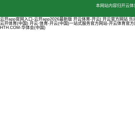
本网站内容归开云体
云开app官网入口-云开app2026最新版
开云体育-开云| 开云官方网站
乐
云开体育(中国)
开云·体育-开云(中国)一站式服务官方网站-开云体育官方
HTH.COM-华体会(中国)