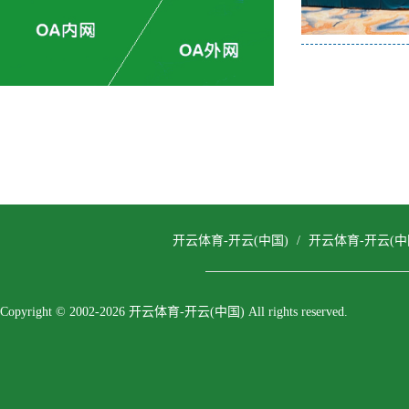
开云体育-开云(中国)
/
开云体育-开云(
Copyright © 2002-2026 开云体育-开云(中国) All rights reserved.