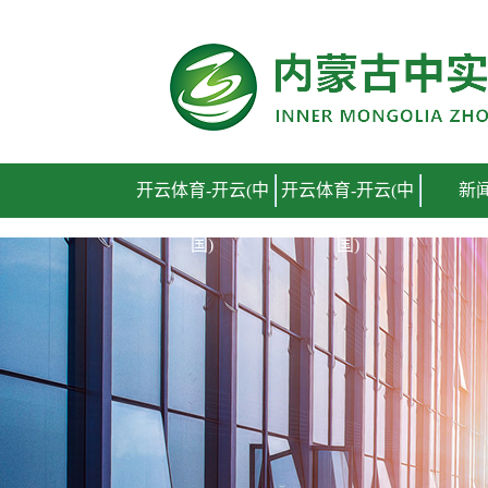
开云体育
开云体育-开云(中
开云体育-开云(中
新
国)
国)