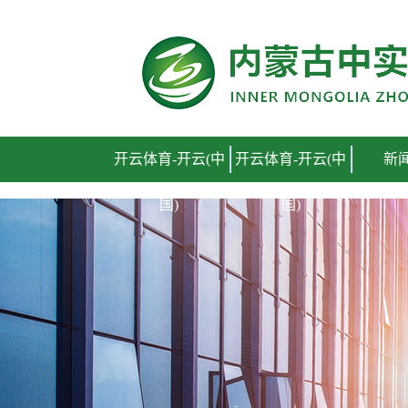
开云体育
开云体育-开云(中
开云体育-开云(中
新
国)
国)