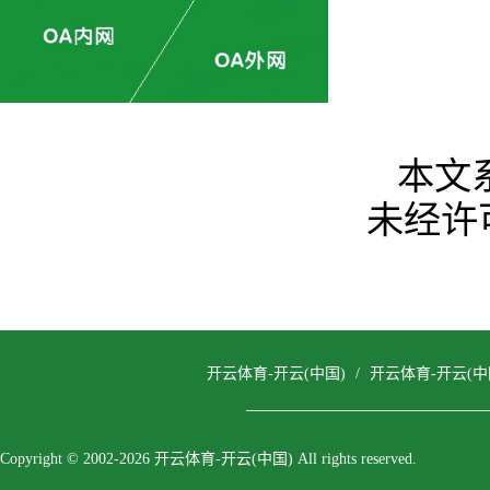
本文
未经许
开云体育-开云(中国)
/
开云体育-开云(
Copyright © 2002-2026 开云体育-开云(中国) All rights reserved.