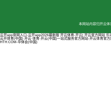
本网站内容归开云体
云开app官网入口-云开app2026最新版
开云体育-开云| 开云官方网站
乐
云开体育(中国)
开云·体育-开云(中国)一站式服务官方网站-开云体育官方
HTH.COM-华体会(中国)