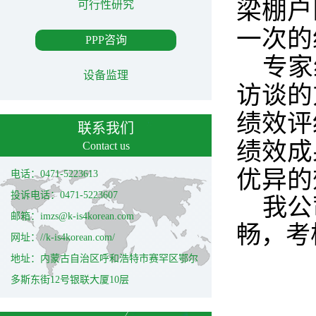
梁棚户
可行性研究
一次的
PPP咨询
专家
设备监理
访谈的
绩效评
联系我们
绩效成
Contact us
优异的
电话：0471-5223613
投诉电话：0471-5223607
我公
邮箱：imzs@k-is4korean.com
畅，考
网址：//k-is4korean.com/
地址：内蒙古自治区呼和浩特市赛罕区鄂尔
多斯东街12号银联大厦10层