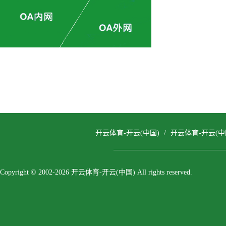
开云体育-开云(中国)
/
开云体育-开云(
Copyright © 2002-2026 开云体育-开云(中国) All rights reserved.