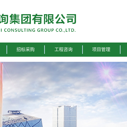
招标采购
工程咨询
项目管理