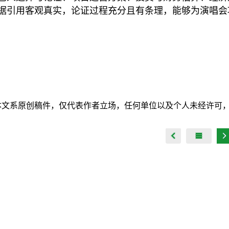
据引用客观真实，论证过程充分且有条理，能够为演唱会
本文系原创稿件，仅代表作者立场，任何单位以及个人未经许可