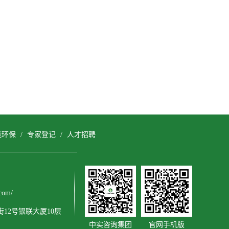
能环保
/
专家登记
/
人才招聘
com/
12号银联大厦10层
中实咨询集团
官网手机版