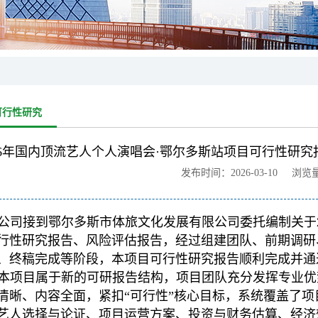
可行性研究
026年国内顶流艺人个人演唱会·鄂尔多斯站项目可行性研
发布时间：2026-03-10 浏览
公司接到鄂尔多斯市体旅文化发展有限公司委托编制关于2
行性研究报告、风险评估报告，经过组建团队、前期调研
、终稿完成等阶段，本项目可行性研究报告顺利完成并通
本项目属于新的可研报告结构，项目团队充分发挥专业优
清晰、内容全面，紧扣“可行性”核心目标，系统覆盖了
艺人选择与论证、项目运营方案、投资与财务估算、经济