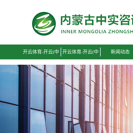
开云体育
开云体育-开云(中
开云体育-开云(中
新闻动态
国)
国)