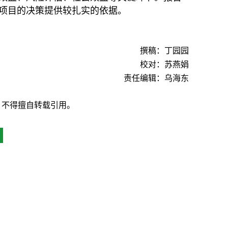
项目的决策提供较扎实的依据。
撰稿：丁园园
校对：苏燕娟
责任编辑：乌海东
，不得擅自转载引用。