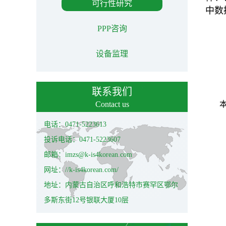
可行性研究
中数
PPP咨询
设备监理
联系我们
Contact us
电话：0471-5223613
投诉电话：0471-5223607
邮箱：imzs@k-is4korean.com
网址：//k-is4korean.com/
地址：内蒙古自治区呼和浩特市赛罕区鄂尔
多斯东街12号银联大厦10层