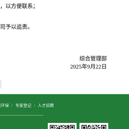
态，以方便联系；
公司予以追责。
综合管理部
2025年9月22日
能环保
/
专家登记
/
人才招聘