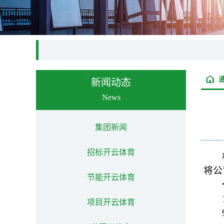
新闻动态
News
集团新闻
招标开云体育
将公
节能开云体育
项目开云体育