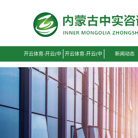
开云体育
开云体育-开云(中
开云体育-开云(中
新闻动态
国)
国)