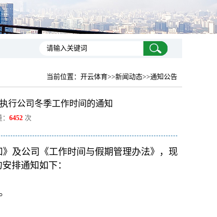
当前位置：
开云体育
>>新闻动态>>通知公告
始执行公司冬季工作时间的通知
量：
6452
次
通知》及公司《工作时间与假期管理办法》，现
的安排通知如下：
天。