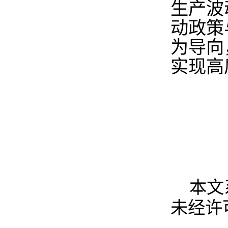
生产波
动政策
为导向
实现高
本文
未经许