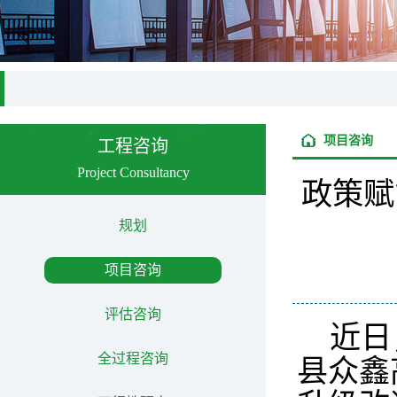
项目咨询
工程咨询
Project Consultancy
政策赋
规划
项目咨询
评估咨询
近日
全过程咨询
县众鑫