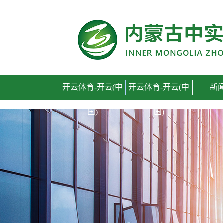
开云体育
开云体育-开云(中
开云体育-开云(中
新
国)
国)