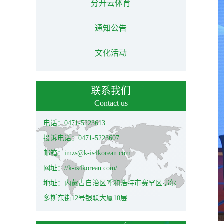
分开云体育
通知公告
文化活动
联系我们
Contact us
电话：0471-5223613
投诉电话：0471-5223607
邮箱：imzs@k-is4korean.com
网址：//k-is4korean.com/
地址：内蒙古自治区呼和浩特市赛罕区鄂尔
多斯东街12号银联大厦10层