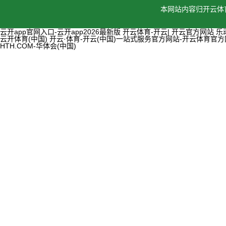
本网站内容归开云体
云开app官网入口-云开app2026最新版
开云体育-开云| 开云官方网站
乐
云开体育(中国)
开云·体育-开云(中国)一站式服务官方网站-开云体育官方
HTH.COM-华体会(中国)